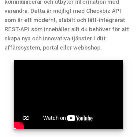
kommunicerar och utbyter information med
varandra. Detta är möjligt med Checkbiz API
som är ett modernt, stabilt och lätt-integrerat
REST-API som innehåller allt du behöver för att
skapa nya och innovativa tjänster i ditt
affärssystem, portal eller webbshop.