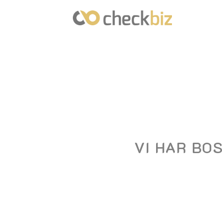
Skip
to
content
VI HAR BO