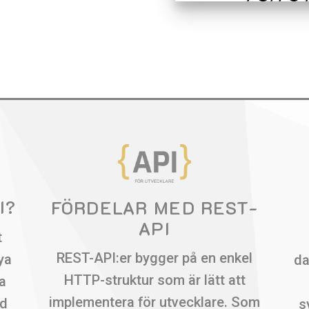
I?
FÖRDELAR MED REST-
API
t
REST-API:er bygger på en enkel
ya
da
HTTP-struktur som är lätt att
a
implementera för utvecklare. Som
nd
s