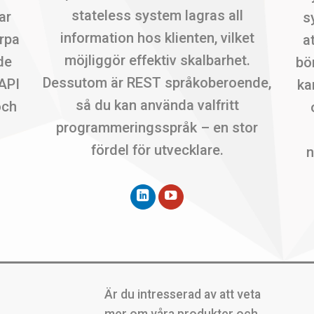
stateless system lagras all
ar
s
information hos klienten, vilket
arpa
a
möjliggör effektiv skalbarhet.
de
bö
Dessutom är REST språkoberoende,
 API
ka
så du kan använda valfritt
och
programmeringsspråk – en stor
a
fördel för utvecklare.
n
Är du intresserad av att veta