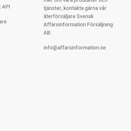
mer om våra produkter och
 API
tjänster, kontakta gärna vår
återförsäljare Svensk
are
Affärsinformation Försäljning
AB.
info@affarsinformation.se