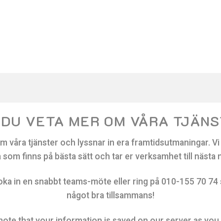
 DU VETA MER OM VÅRA TJÄN
m våra tjänster och lyssnar in era framtidsutmaningar. Vi h
 som finns på bästa sätt och tar er verksamhet till nästa 
boka in en snabbt teams-möte eller ring på 010-155 70 74 så s
något bra tillsammans!
note that your information is saved on our server as you e