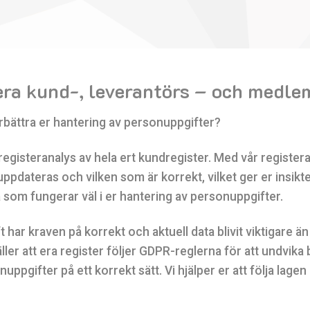
era kund-, leverantörs – och medle
örbättra er hantering av personuppgifter?
registeranalys av hela ert kundregister. Med vår registeran
pdateras och vilken som är korrekt, vilket ger er insik
 som fungerar väl i er hantering av personuppgifter.
ft har kraven på korrekt och aktuell data blivit viktigare 
äller att era register följer GDPR-reglerna för att undvika 
ppgifter på ett korrekt sätt. Vi hjälper er att följa lagen