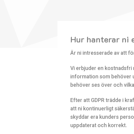
Hur hanterar ni 
Är ni intresserade av att f
Vi erbjuder en kostnadsfri 
information som behöver up
behöver ses över och vilka
Efter att GDPR trädde i kra
att ni kontinuerligt säkerst
skyddar era kunders personu
uppdaterat och korrekt.