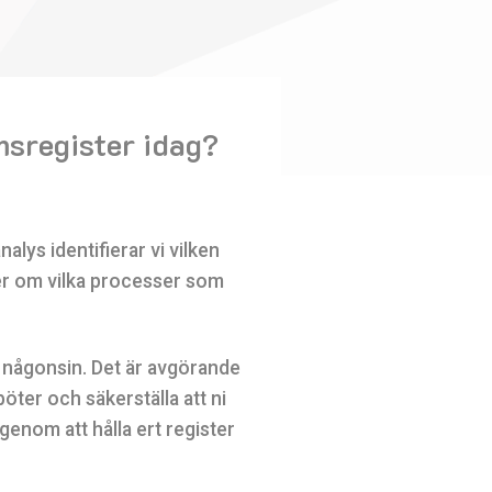
msregister idag?
alys identifierar vi vilken
ter om vilka processer som
än någonsin. Det är avgörande
böter och säkerställa att ni
 genom att hålla ert register