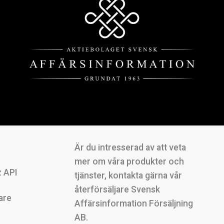
Är du intresserad av att veta
mer om våra produkter och
 API
tjänster, kontakta gärna vår
återförsäljare Svensk
are
Affärsinformation Försäljning
AB.