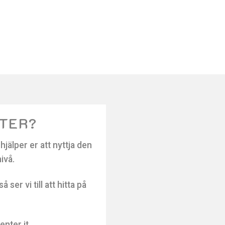
STER?
jälper er att nyttja den
nivå.
er vi till att hitta på
nter it.