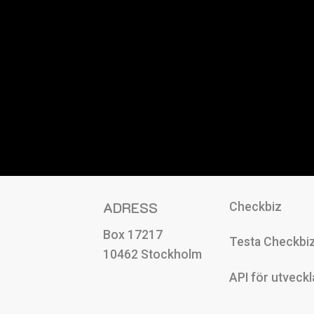
ADRESS
Checkbiz
Box 17217
Testa Checkbiz
10462 Stockholm
API för utveckl