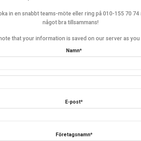
boka in en snabbt teams-möte eller ring på 010-155 70 74 så s
något bra tillsammans!
note that your information is saved on our server as you e
Namn
*
E-post
*
Företagsnamn
*