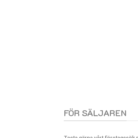
FÖR SÄLJAREN
Testa gärna vårt företagssök 