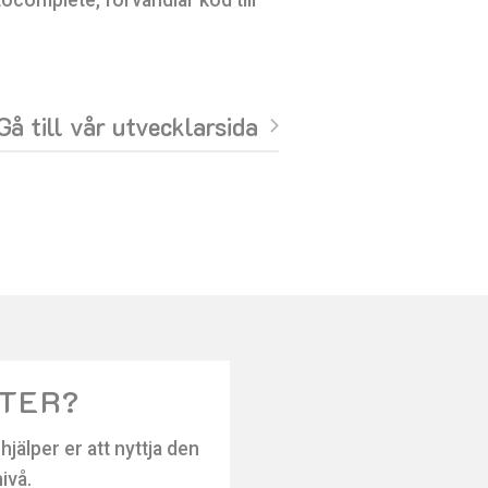
Gå till vår utvecklarsida
STER?
jälper er att nyttja den
nivå.