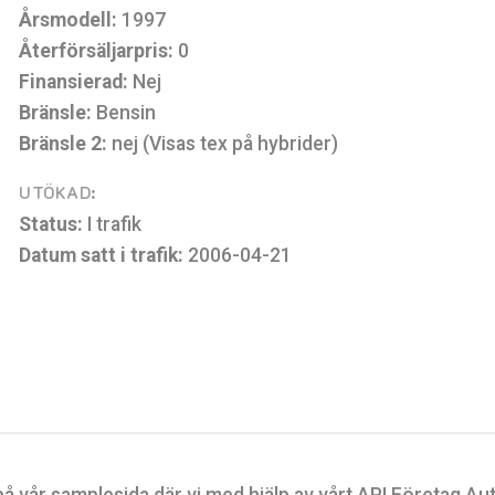
Årsmodell:
1997
Återförsäljarpris:
0
Finansierad:
Nej
Bränsle:
Bensin
Bränsle 2:
nej (Visas tex på hybrider)
UTÖKAD:
Status:
I trafik
Datum satt i trafik:
2006-04-21
på vår
samplesida
där vi med hjälp av vårt API Företag Au